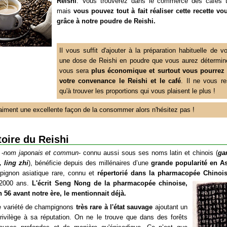
Reishi
. Vous trouverez dans le commerce des cafés t
mais
vous pouvez tout à fait réaliser cette recette 
grâce à notre poudre de Reishi.
Il vous suffit d'ajouter à la préparation habituelle de v
une dose de Reishi en poudre que vous aurez détermin
vous sera
plus économique et surtout vous pourrez
votre convenance le Reishi et le café
. Il ne vous re
qu'à trouver les proportions qui vous plaisent le plus !
raiment une excellente façon de la consommer alors n'hésitez pas !
toire du Reishi
 -
nom japonais et commun
- connu aussi sous ses noms latin et chinois (
ga
 ling zhi
), bénéficie depuis des millénaires d’une
grande popularité en As
ignon asiatique rare, connu et
répertorié dans la pharmacopée Chinoi
2000 ans.
L'écrit Seng Nong de la pharmacopée chinoise,
n 56 avant notre ère, le mentionnait déjà.
e variété de champignons
très rare à l'état sauvage
ajoutant un
privilège à sa réputation. On ne le trouve que dans des forêts