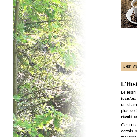
C'est v
L'His
Le reishi
lucidum,
un champ
plus de 
révélé e
C'est un
certain 