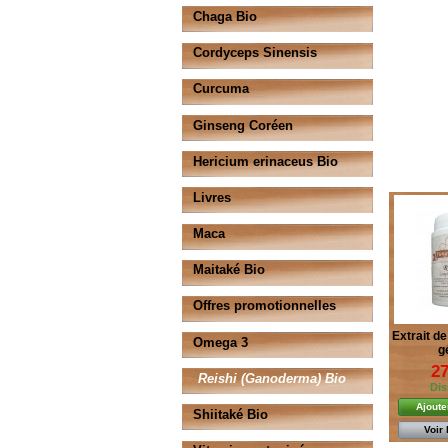
Chaga Bio
Cordyceps Sinensis
Curcuma
Ginseng Coréen
Hericium erinaceus Bio
Livres
Maca
Maitaké Bio
Offres promotionnelles
Extrait de
Omega 3
g
27
Reishi (Ganoderma) Bio
Dis
Ajoute
Shiitaké Bio
Voir 