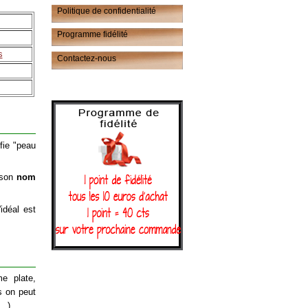
Politique de confidentialité
Programme fidélité
s
Contactez-nous
ifie "peau
 son
nom
idéal est
e plate,
s on peut
..).