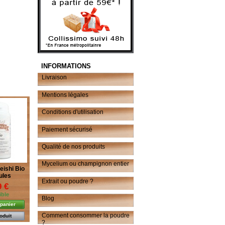
INFORMATIONS
Livraison
Mentions légales
Conditions d'utilisation
Paiement sécurisé
Qualité de nos produits
Mycelium ou champignon entier
eishi Bio
ules
Extrait ou poudre ?
9 €
ible
Blog
 panier
Comment consommer la poudre
roduit
?