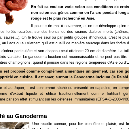
En fait sa couleur varie selon ses conditions de croi
non selon ses gènes comme on l'a cru pendant longt
rouge est le plus recherché en Asie.
Il pousse de mai à novembre, et ne se développe qu'en
les forêts reculées, sur des troncs ou des racines d'arbres morts (chênes,
 saules...). On le trouve seul ou par petits groupes d'individus. C'est le pl
 au Laos ou au Vietnam qu'il est cueilli de manière sauvage dans les forêts d'
s d'odeur particulière et son chapeau peut atteindre 20 cm de diamètre. La tai
 très variable. Le ganoderma lucidum est reconnaissable et ne peut pas être
utres champignons, quand il pousse dans les régions tempérées d'Asie ou d'E
hi est proposé comme complément alimentaire uniquement, car son go
pprécié en cuisine. Il est amer, surtout le Ganoderma lucidum (le Reishi
e et au Japon, il est consommé séché ou présenté en capsules, en comp
rme d'extrait liquide et utilisé traditionnellement comme fortifiant gé
isme par son effet stimulant sur les défenses immunitaires (EFSA-Q-2008-4483
afé au Ganoderma
Une recette connue, pour lier bien être et plaisir, est
l