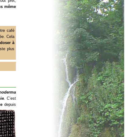
out prêt,
vous même
otre café
ée. Cela
 doser à
ste plus
noderma
ie
. C’est
se
depuis