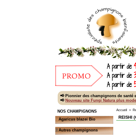
📢 Pionnier des champignons de santé e
📢
Nouveau site Fungi Natura plus mode
Accueil
>
Re
NOS CHAMPIGNONS
REISHI
Agaricus blazei Bio
Autres champignons