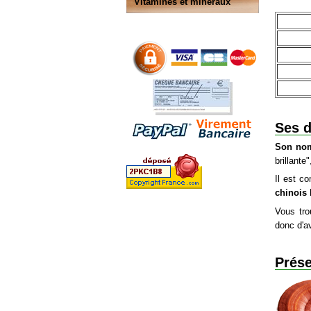
Vitamines et minéraux
Ses d
Son nom
brillante
Il est 
chinois 
Vous tro
donc d'av
Prése