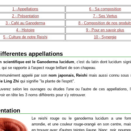
1 - Appellations
6 - Sa composition
2 - Présentation
7 - Ses Vertus
3 - Café au Ganoderma
8 - Composition de nos produit
4 - Histoire
9 - Pour en savoir plus
5 - Culture de notre Reishi
10 - Synergie
ifferentes appellations
 scientifique est le Ganoderma lucidum
, c'est du latin dont lucidum sign
", qui se rapporte à l'aspect rouge brillant de son chapeau.
communément appelé par son
nom japonais, Reishi
mais aussi connu sous
le Ling Zhi
qui signifie "la plante de l'esprit".
uverez selon les ouvrages ou études l'une ou l'autre de ces appellations, l'
oir en tête les 3 noms différents pour s'y retrouver.
ntation
Le reishi rouge ou le ganoderma lucidum a une form
arrondie, et une couleur rouge-orangé en son centre, mai
en trouver avec d'autres teintes (jaune, blanc, noir, pourpre.