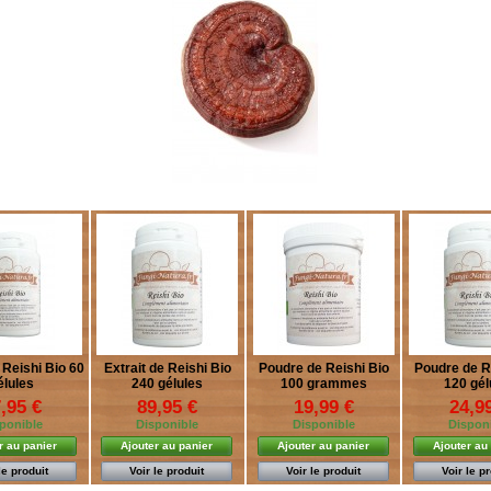
 Reishi Bio 60
Extrait de Reishi Bio
Poudre de Reishi Bio
Poudre de R
élules
240 gélules
100 grammes
120 gél
,95 €
89,95 €
19,99 €
24,9
ponible
Disponible
Disponible
Dispon
r au panier
Ajouter au panier
Ajouter au panier
Ajouter au
le produit
Voir le produit
Voir le produit
Voir le p