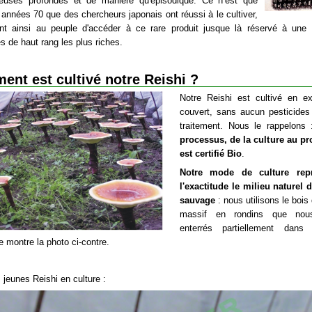
euses profondes et de manière qu'épisodique. Ce n’est que
 années 70 que des chercheurs japonais ont réussi à le cultiver,
nt ainsi au peuple d'accéder à ce rare produit jusque là réservé à une é
s de haut rang les plus riches.
nt est cultivé notre Reishi ?
Notre Reishi est cultivé en ex
couvert, sans aucun pesticides
traitement. Nous le rappelons
processus, de la culture au pro
est certifié Bio
.
Notre mode de culture rep
l'exactitude le milieu naturel 
sauvage
: nous utilisons le bois
massif en rondins que nou
enterrés partiellement dans 
 montre la photo ci-contre.
 jeunes Reishi en culture :