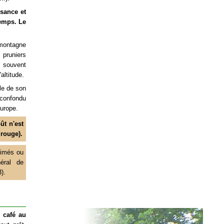
ssance et
emps. Le
 montagne
 pruniers
us souvent
altitude.
lle de son
 confondu
urope.
ût n'est
 rouge).
rimés ou
néral de
).
e café au