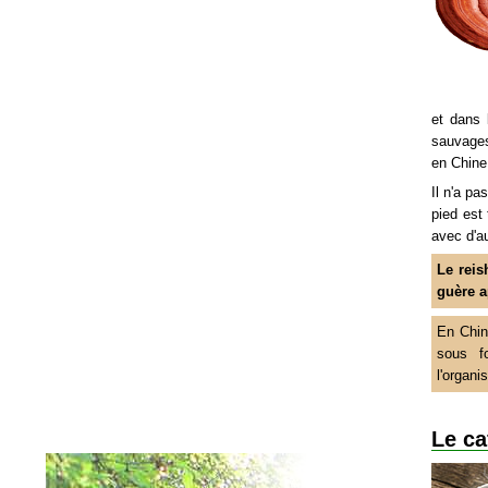
et dans 
sauvages,
en Chine,
Il n'a pa
pied est
avec d'a
Le reis
guère a
En Chin
sous fo
l'organ
Le c