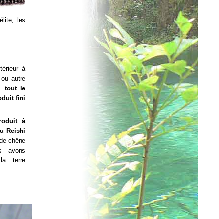
lite, les
térieur à
 ou autre
 :
tout le
duit fini
roduit à
du Reishi
 de chêne
s avons
la terre