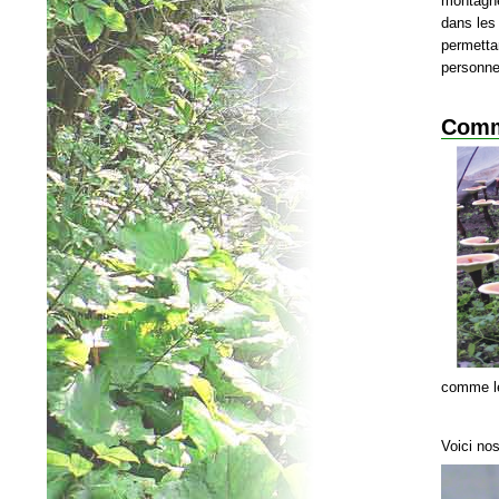
montagn
dans les
permetta
personne
Comme
comme le
Voici nos