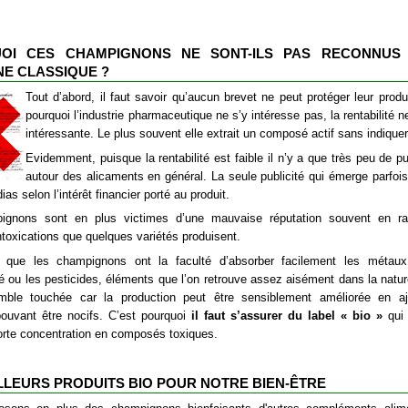
OI CES CHAMPIGNONS NE SONT-ILS PAS RECONNUS
E CLASSIQUE ?
Tout d’abord, il faut savoir qu’aucun brevet ne peut protéger leur produ
pourquoi l’industrie pharmaceutique ne s’y intéresse pas, la rentabilité n
intéressante. Le plus souvent elle extrait un composé actif sans indiquer 
Evidemment, puisque la rentabilité est faible il n’y a que très peu de pub
autour des alicaments en général. La seule publicité qui émerge parfois
ias selon l’intérêt financier porté au produit.
ignons sont en plus victimes d’une mauvaise réputation souvent en ra
ntoxications que quelques variétés produisent.
i que les champignons ont la faculté d’absorber facilement les métaux
té ou les pesticides, éléments que l’on retrouve assez aisément dans la nat
mble touchée car la production peut être sensiblement améliorée en a
ouvant être nocifs. C’est pourquoi
il faut s’assurer du label « bio »
qui
forte concentration en composés toxiques.
LLEURS PRODUITS BIO POUR NOTRE BIEN-ÊTRE