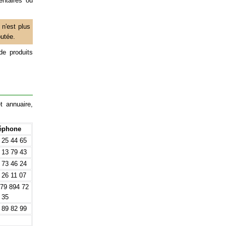
ntaires ou
 n'est plus
putée.
de produits
t annuaire,
éphone
 25 44 65
 13 79 43
 73 46 24
 26 11 07
)79 894 72
35
 89 82 99