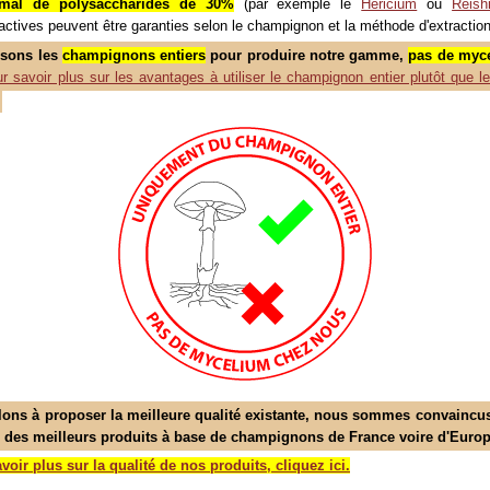
imal de polysaccharides de 30%
(par exemple le
Hericium
ou
Reish
ctives peuvent être garanties selon le champignon et la méthode d'extraction
isons les
champignons entiers
pour produire notre gamme,
pas de myc
r savoir plus sur les avantages à utiliser le champignon entier plutôt que l
lons à proposer la meilleure qualité existante, nous sommes convaincu
 des meilleurs produits à base de champignons de France voire d'Europ
voir plus sur la qualité de nos produits, cliquez ici.