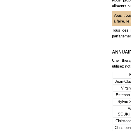
Nous prop
aliments pl
Vous trou
à faire, l
Tous ces n
parfaitemen
ANNUAI
Cher théra
utilisez no
Jean-Cla
Virgi
Esteban
Sylvie
V
SOUKH
Christo
Christo