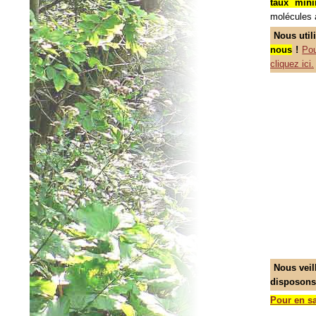
taux min
molécules a
Nous util
nous
!
Pou
cliquez ici.
Nous veil
disposons
Pour en sa