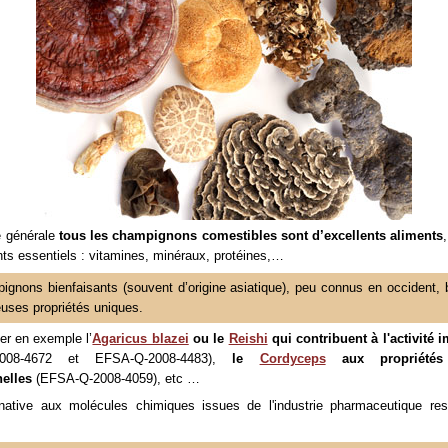
e générale
tous les champignons comestibles sont d’excellents aliments
nts essentiels : vitamines, minéraux, protéines,…
gnons bienfaisants (souvent d’origine asiatique), peu connus en occident, 
uses propriétés uniques.
er en exemple l’
Agaricus blazei
ou le
Reishi
qui contribuent à l'activité 
2008-4672 et EFSA-Q-2008-4483),
le
Cordyceps
aux propriétés 
elles
(EFSA-Q-2008-4059), etc …
rnative aux molécules chimiques issues de l'industrie pharmaceutique res