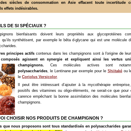
,
des siècles de consommation en Asie effacent toute incertitude c
ls
effets indésirables.
ILS DE SI SPÉCIAUX ?
ignons bienfaisants doivent leurs propriétés aux glycoprotéines co
s qu’ils synthétisent, par exemple le bêta d-glycane qui est une molécule de
ccharides.
res principes actifs
contenus dans les champignons sont à l'origine de leurs
composés agissent en synergie et expliquent ainsi les vertus un
champignons.
Ces molécules actives sont not
polysaccharides
, le Lentinane par exemple pour le
Shiitaké
ou l
le
Coriolus Versicolor
.
Il peut être intéressant d’ajouter à la mycothérapie entreprise,
positifs des vitamines ou oligo-éléments, ne serait-ce que pour é
carence empêchant la bonne assimilation des molécules bienfa
champignons.
I CHOISIR NOS PRODUITS DE CHAMPIGNON ?
ts que nous proposons sont tous standardisés en polysaccharides gara