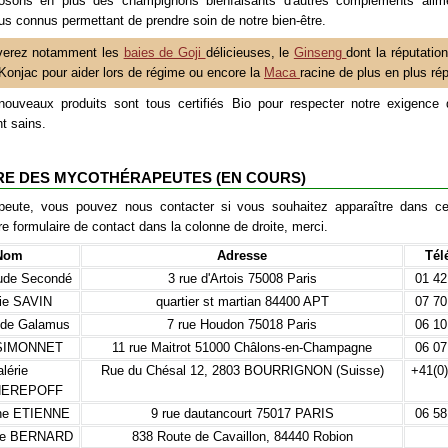
osons en plus des champignons bienfaisants d'autres compléments alime
us connus permettant de prendre soin de notre bien-être.
verez notamment les
baies de Goji
délicieuses, le
Ginseng
dont la réputation
e Konjac pour aider lors de régime ou encore la
Maca
racine de plus en plus ré
ouveaux produits sont tous certifiés Bio pour respecter notre exigence 
t sains.
RE DES MYCOTHÉRAPEUTES (EN COURS)
peute, vous pouvez nous contacter si vous souhaitez apparaître dans ce
tre formulaire de contact dans la colonne de droite, merci.
Nom
Adresse
Tél
ude Secondé
3 rue d'Artois 75008 Paris
01 42
nie SAVIN
quartier st martian 84400 APT
07 70
 de Galamus
7 rue Houdon 75018 Paris
06 10
 SIMONNET
11 rue Maitrot 51000 Châlons-en-Champagne
06 07
alérie
Rue du Chésal 12, 2803 BOURRIGNON (Suisse)
+41(0
EREPOFF
phe ETIENNE
9 rue dautancourt 75017 PARIS
06 58
phe BERNARD
838 Route de Cavaillon, 84440 Robion