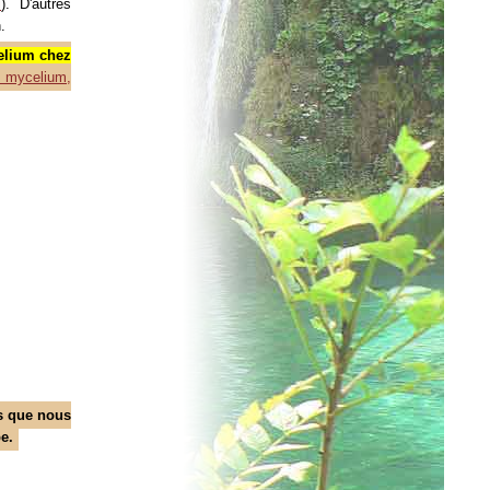
i
). D'autres
.
elium chez
e mycelium,
s que nous
e.