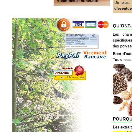
Vitamines et minéraux
De plus
d'
éventue
QU'ONT-
Les champ
spécifique
des polysa
Bien d'aut
Tous ces 
POURQUO
Les extrai