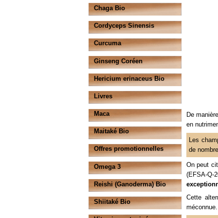
Chaga Bio
Cordyceps Sinensis
Curcuma
Ginseng Coréen
Hericium erinaceus Bio
Livres
Maca
De manièr
en nutrime
Maitaké Bio
Les champi
Offres promotionnelles
de nombre
On peut cit
Omega 3
(EFSA-Q-
Reishi (Ganoderma) Bio
exceptionn
Cette alte
Shiitaké Bio
méconnue.