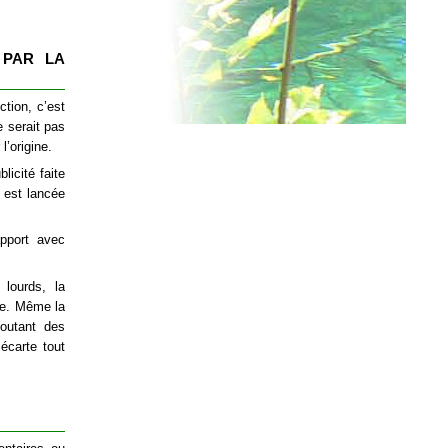
 PAR LA
ction, c’est
e serait pas
l’origine.
licité faite
 est lancée
pport avec
 lourds, la
ure. Même la
joutant des
 écarte tout