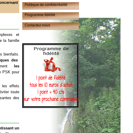
oncernant
Politique de confidentialité
Programme fidélité
Contactez-nous
mplexes et
 la famille
 bienfaits.
iques des
amment
les
e PSK pour
 les effets
viter toute
isantes des
ntissant un