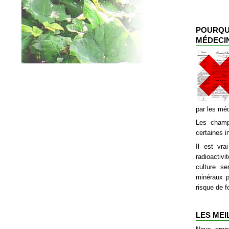
POURQU
MÉDECIN
par les méd
Les champ
certaines i
Il est vra
radioactivi
culture se
minéraux p
risque de 
LES MEI