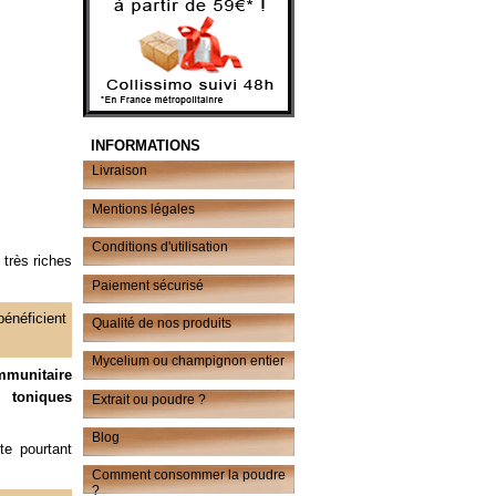
INFORMATIONS
Livraison
Mentions légales
Conditions d'utilisation
, très riches
Paiement sécurisé
bénéficient
Qualité de nos produits
Mycelium ou champignon entier
immunitaire
toniques
Extrait ou poudre ?
Blog
te pourtant
Comment consommer la poudre
?