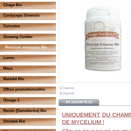
Chaga Bio
Cordyceps Sinensis
Curcuma
Ginseng Coréen
Hericium erinaceus Bio
Livres
Maca
Maitaké Bio
Imprimer
Offres promotionnelles
Agrandir
Omega 3
EN SAVOIR PLUS
Reishi (Ganoderma) Bio
UNIQUEMENT DU CHAMP
DE MYCELIUM !
Shiitaké Bio