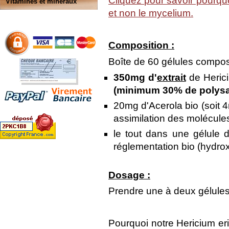
Cliquez pour savoir pourquo
Vitamines et minéraux
et non le mycelium.
Composition :
Boîte de 60 gélules compo
350mg d'
extrait
de Heric
(minimum 30% de polysa
20mg d'Acerola bio (soit 
assimilation des molécule
le tout dans une gélule 
réglementation bio (hydro
Dosage :
Prendre une à deux gélules 
Pourquoi notre Hericium eri