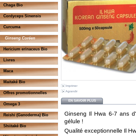
Chaga Bio
Cordyceps Sinensis
Curcuma
Ginseng Coréen
Hericium erinaceus Bio
Livres
Maca
Maitaké Bio
Imprimer
Agrandir
Offres promotionnelles
EN SAVOIR PLUS
Omega 3
Ginseng Il Hwa 6-7 ans d
Reishi (Ganoderma) Bio
gélule !
Shiitaké Bio
Qualité exceptionnelle Il H