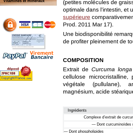
Vitamines et minéraux
(petites molécules de graiss
optimale dans l’intestin, et
supérieure
comparativement
Prod. 2011 Mar 17).
Une biodisponibilité remarq
de profiter pleinement de t
COMPOSITION
Extrait de
Curcuma longa
cellulose microcristalline
végétale (pullulane), 
magnésium, acide stéariqu
Ingrédients
Complexe d’extrait de curc
— Dont curcuminoïdes (
— Dont phospholipides