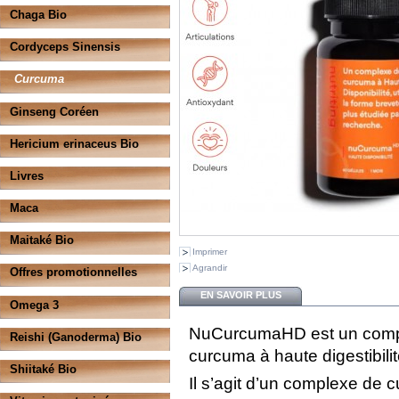
Chaga Bio
Cordyceps Sinensis
Curcuma
Ginseng Coréen
Hericium erinaceus Bio
Livres
Maca
Maitaké Bio
Imprimer
Agrandir
Offres promotionnelles
EN SAVOIR PLUS
Omega 3
NuCurcumaHD est un compl
Reishi (Ganoderma) Bio
curcuma à haute digestibilit
Shiitaké Bio
Il s’agit d’un complexe de