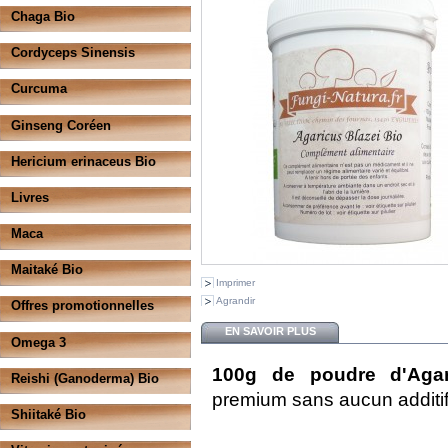
Chaga Bio
Cordyceps Sinensis
Curcuma
Ginseng Coréen
Hericium erinaceus Bio
Livres
Maca
Maitaké Bio
Imprimer
Agrandir
Offres promotionnelles
EN SAVOIR PLUS
Omega 3
100g de poudre d'Aga
Reishi (Ganoderma) Bio
premium sans aucun additif
Shiitaké Bio