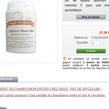
bio de qualité premium
vitamine C pour une meil
assimilation.
Plus de détails
27,95 
Référence :
3760283260
Quantité :
En achetant ce produit vous
gagner jusqu'à
2 points de fidéli
panier totalisera
2 points
pouva
transformé(s) en un bon de réduction d
OIR PLUS
MENT DU CHAMPIGNON ENTIER CHEZ NOUS, PAS DE MYCELIUM !
our savoir pourquoi il faut prendre le champignon entier et non le mycelium.
tion :