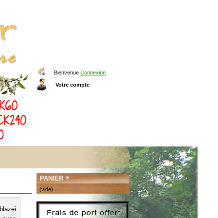
Bienvenue
Connexion
Votre compte
PANIER
(vide)
blazei