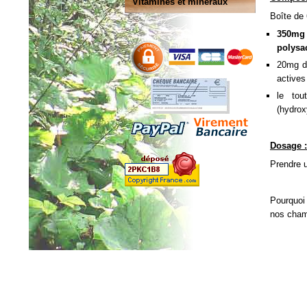
Vitamines et minéraux
Boîte de
350mg
polysa
20mg d'
actives
le tou
(hydrox
Dosage :
Prendre u
Pourquoi 
nos cham