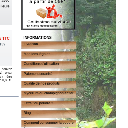
 avec
leure
INFORMATIONS
€
TTC
Livraison
139
Mentions légales
Conditions d'utilisation
 pouvez
té
. Votre
Paiement sécurisé
nt être
e 0,80 €.
Qualité de nos produits
Mycelium ou champignon entier
Extrait ou poudre ?
Blog
Comment consommer la poudre
?