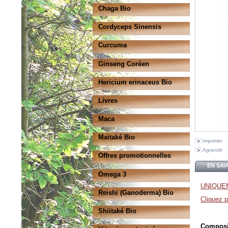
Chaga Bio
Cordyceps Sinensis
Curcuma
Ginseng Coréen
Hericium erinaceus Bio
Livres
Maca
Maitaké Bio
Imprimer
Agrandir
Offres promotionnelles
EN SAV
Omega 3
UNIQUE
Reishi (Ganoderma) Bio
Cliquez p
Shiitaké Bio
Composi