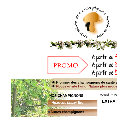
📢 Pionnier des champignons de santé e
📢
Nouveau site Fungi Natura plus mode
Accueil
>
Ag
NOS CHAMPIGNONS
EXTRAI
Agaricus blazei Bio
Autres champignons